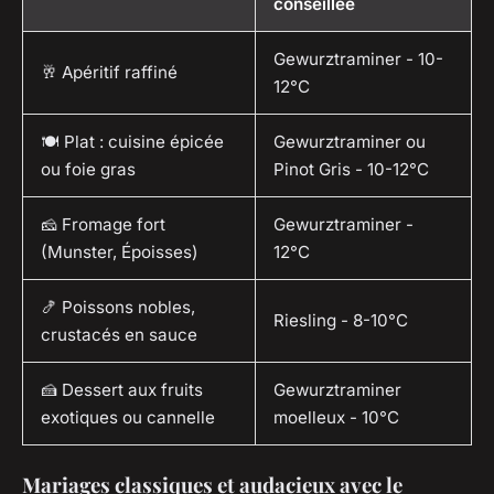
conseillée
Gewurztraminer - 10-
🥂
Apéritif raffiné
12°C
🍽️
Plat : cuisine épicée
Gewurztraminer ou
ou foie gras
Pinot Gris - 10-12°C
🧀
Fromage fort
Gewurztraminer -
(Munster, Époisses)
12°C
🍤
Poissons nobles,
Riesling - 8-10°C
crustacés en sauce
🍰
Dessert aux fruits
Gewurztraminer
exotiques ou cannelle
moelleux - 10°C
Mariages classiques et audacieux avec le