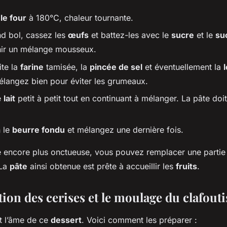
le four
à 180°C, chaleur tournante.
d bol, cassez les
œufs
et battez-les avec le
sucre
et le
su
nir un mélange mousseux.
ite la
farine
tamisée, la
pincée de sel
et éventuellement la
élangez bien pour éviter les grumeaux.
e
lait
petit à petit tout en continuant à mélanger. La pâte doit 
n le
beurre fondu
et mélangez une dernière fois.
e encore plus onctueuse, vous pouvez remplacer une partie d
 La
pâte
ainsi obtenue est prête à accueillir les
fruits
.
ion des cerises et le moulage du clafouti
t l’âme de ce
dessert
. Voici comment les préparer :