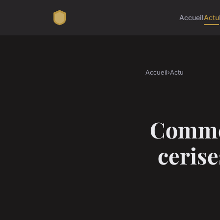
Accueil
Actu
Accueil
›
Actu
Commen
cerise