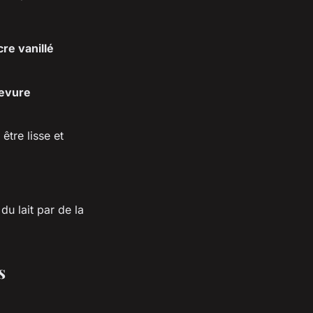
cre vanillé
levure
être lisse et
u lait par de la
s