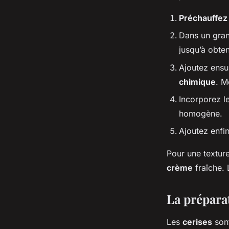
Préchauffez 
Dans un gran
jusqu’à obte
Ajoutez ensu
chimique
. M
Incorporez l
homogène.
Ajoutez enfi
Pour une textur
crème
fraîche.
La préparat
Les
cerises
son