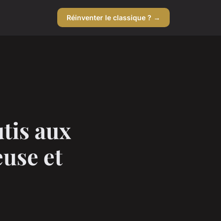
Réinventer le classique ? →
tis aux
euse et