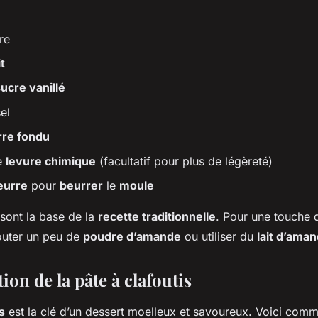
re
it
ucre vanillé
el
rre fondu
e
levure chimique
(facultatif pour plus de légèreté)
eurre
pour
beurrer
le
moule
 sont la base de la
recette traditionnelle
. Pour une touche d’
outer un peu de
poudre d’amande
ou utiliser du
lait d’ama
ion de la pâte à clafoutis
s
est la clé d’un dessert moelleux et savoureux. Voici comm