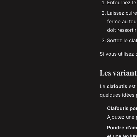
Enfournez l
Laissez cuire
ferme au touc
doit ressorti
Sortez le cla
Si vous utilisez
Les variant
Le
clafoutis
est 
quelques idées p
Clafoutis 
Ajoutez une 
Poudre d’a
et une textur