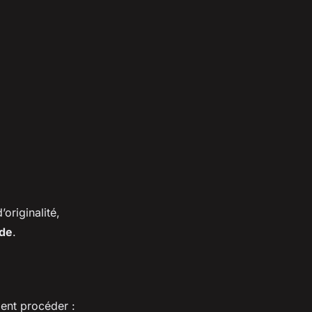
originalité,
nde
.
ent procéder :