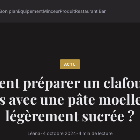
Bon plan
Equipement
Minceur
Produit
Restaurant Bar
ACTU
t préparer un clafou
s avec une pâte moell
légèrement sucrée ?
Léana
•
4 octobre 2024
•
4 min de lecture