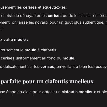
eusement les
cerises
et équeutez-les.
choisir de dénoyauter les
cerises
ou de les laisser entières
lement, on laisse les noyaux pour un goût plus authentique,
 !
ez votre
moule
:
éreusement le
moule
à clafoutis.
s
cerises
uniformément au fond du
moule
.
te délicatement sur les
cerises
, en veillant à bien les recouvr
 parfaite pour un clafoutis moelleux
une étape cruciale pour obtenir un
clafoutis moelleux
et bie
: