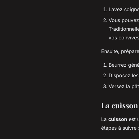
Lavez soign
Vous pouvez 
Traditionnel
vos convives
Ensuite, prépar
Beurrez gén
Disposez le
Versez la pâ
La cuisson
La
cuisson
est 
étapes à suivre 