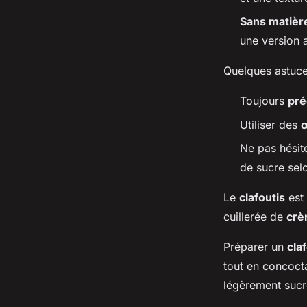
Sans matièr
une version 
Quelques astuce
Toujours
pré
Utiliser des
Ne pas hésite
de sucre sel
Le
clafoutis
est 
cuillerée de
cr
Préparer un
cla
tout en concoct
légèrement sucré