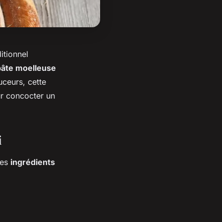
itionnel
pâte moelleuse
ceurs, cette
ur concocter un
i
les
ingrédients