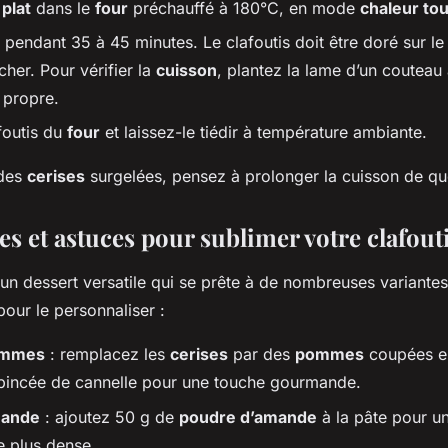
e
plat
dans le
four
préchauffé à 180°C, en mode
chaleur to
 pendant 35 à 45 minutes. Le clafoutis doit être doré sur le
her. Pour vérifier la
cuisson
, plantez la lame d’un couteau 
r propre.
foutis du
four
et laissez-le tiédir à température ambiante.
 des
cerises
surgelées, pensez à prolonger la cuisson de qu
es et astuces pour sublimer votre clafout
un dessert versatile qui se prête à de nombreuses variante
our le personnaliser :
pommes
: remplacez les
cerises
par des
pommes
coupées en
pincée de cannelle pour une touche gourmande.
mande
: ajoutez 50 g de
poudre d’amande
à la pâte pour un
e plus dense.