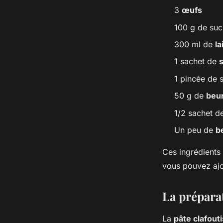
3
œufs
100 g de suc
300 ml de
la
1 sachet de
s
1 pincée de s
50 g de
beu
1/2 sachet d
Un peu de
b
Ces ingrédients
vous pouvez aj
La préparat
La
pâte clafouti