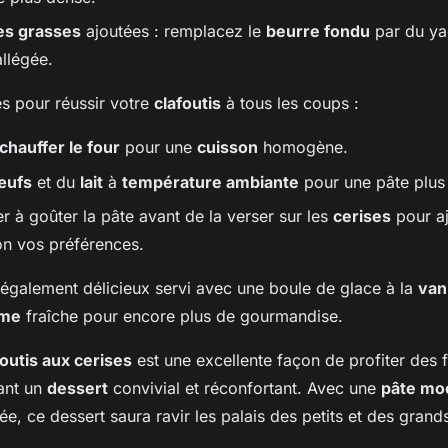
es grasses
ajoutées : remplacez le
beurre fondu
par du ya
allégée.
s pour réussir votre
clafoutis
à tous les coups :
chauffer le four
pour une
cuisson
homogène.
œufs
et du
lait
à
température ambiante
pour une pâte plus 
r à goûter la pâte avant de la verser sur les
cerises
pour aj
on vos préférences.
également délicieux servi avec une boule de glace à la
vani
ème
fraîche pour encore plus de gourmandise.
foutis aux cerises
est une excellente façon de profiter des f
ant un
dessert
convivial et réconfortant. Avec une
pâte mo
e, ce dessert saura ravir les palais des petits et des grand