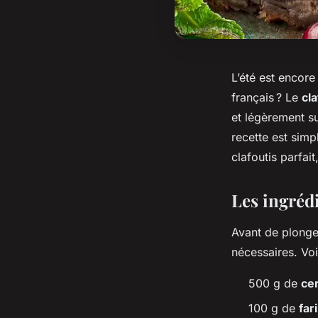
L’été est encore
français ? Le
cla
et légèrement s
recette est sim
clafoutis parfai
Les ingrédi
Avant de plonger
nécessaires. Voic
500 g de
ce
100 g de
far