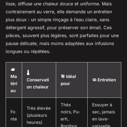
lisse, diffuse une chaleur douce et uniforme. Mais
contrairement au verre, elle demande un entretien
plus doux : un simple rinçage à l’eau claire, sans
détergent agressif, pour préserver son émail. Ces
pièces, souvent plus légères, sont parfaites pour une
pause délicate, mais moins adaptées aux infusions
longues ou répétées.
🫖
🌡️
Ma
🎯 Idéal
Conservati
🧼 Entretien
téri
pour
on chaleur
au
Thés
Essuyer à
Très élevée
Fo
noirs, Pu-
sec, jamais
(plusieurs
nte
erh,
en lave-
heures)
Rooibos
vaisselle