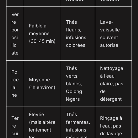
Ver
re
Thés
Lave-
Faible à
bor
fleuris,
vaisselle
moyenne
osi
infusions
souvent
(30-45 min)
lic
colorées
autorisé
ate
Thés
Nettoyage
Po
verts,
à l’eau
rce
Moyenne
blancs,
claire, pas
lai
(1h environ)
Oolong
de
ne
légers
détergent
Élevée
Thés
Ter
Rinçage à
(mais altère
fermentés,
re
l’eau, pas
lentement
infusions
cui
de lavage
les
médicinal