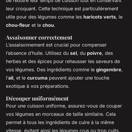
de réduire leur temps de cuisson tout en conservant
leur croquant. Cette technique est particulièrement
utile pour des légumes comme les
haricots verts
, le
chou-fleur
et le
chou
.
Assaisonner correctement
L’assaisonnement est crucial pour compenser
l’absence d’huile. Utilisez du
sel
, du
poivre
, des
herbes et des épices pour rehausser les saveurs de
vos légumes. Des ingrédients comme le
gingembre
,
l’
ail
, et le
curcuma
peuvent ajouter une touche
exotique à vos préparations.
Découper uniformément
Pour une cuisson uniforme, assurez-vous de couper
vos légumes en morceaux de taille similaire. Cela
permet à tous les ingrédients de cuire à la même
vitesse, évitant ainsi les légumes crus ou trop cuits.